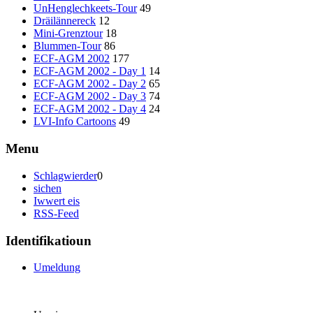
UnHenglechkeets-Tour
49
Dräilännereck
12
Mini-Grenztour
18
Blummen-Tour
86
ECF-AGM 2002
177
ECF-AGM 2002 - Day 1
14
ECF-AGM 2002 - Day 2
65
ECF-AGM 2002 - Day 3
74
ECF-AGM 2002 - Day 4
24
LVI-Info Cartoons
49
Menu
Schlagwierder
0
sichen
Iwwert eis
RSS-Feed
Identifikatioun
Umeldung