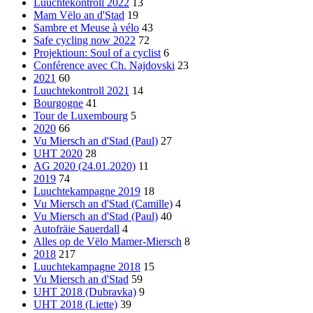
Luuchtekontroll 2022
13
Mam Vëlo an d'Stad
19
Sambre et Meuse à vélo
43
Safe cycling now 2022
72
Projektioun: Soul of a cyclist
6
Conférence avec Ch. Najdovski
23
2021
60
Luuchtekontroll 2021
14
Bourgogne
41
Tour de Luxembourg
5
2020
66
Vu Miersch an d'Stad (Paul)
27
UHT 2020
28
AG 2020 (24.01.2020)
11
2019
74
Luuchtekampagne 2019
18
Vu Miersch an d'Stad (Camille)
4
Vu Miersch an d'Stad (Paul)
40
Autofräie Sauerdall
4
Alles op de Vëlo Mamer-Miersch
8
2018
217
Luuchtekampagne 2018
15
Vu Miersch an d'Stad
59
UHT 2018 (Dubravka)
9
UHT 2018 (Liette)
39