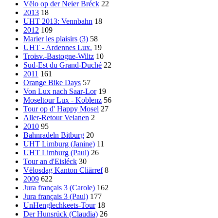
Vëlo op der Neier Bréck
22
2013
18
UHT 2013: Vennbahn
18
2012
109
Marier les plaisirs (3)
58
UHT - Ardennes Lux.
19
Troisv.-Bastogne-Wiltz
10
Sud-Est du Grand-Duché
22
2011
161
Orange Bike Days
57
Von Lux nach Saar-Lor
19
Moseltour Lux - Koblenz
56
Tour op d' Happy Mosel
27
Aller-Retour Veianen
2
2010
95
Bahnradeln Bitburg
20
UHT Limburg (Janine)
11
UHT Limburg (Paul)
26
Tour an d'Eisléck
30
Vëlosdag Kanton Cliärref
8
2009
622
Jura français 3 (Carole)
162
Jura français 3 (Paul)
177
UnHenglechkeets-Tour
18
Der Hunsrück (Claudia)
26