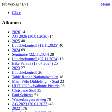
ProVelo.lu / LVI
Menu
Close
Albumen
2026
14
AG 2026 (30.01.2026)
14
2025
40
Luuchtekontroll (11.11.2025)
40
2024
69
Seminaire (22.11.2024)
28
Luuchtekontroll (07.11.2024)
16
Bike Parade (13.07.2024)
25
2023
271
Luuchtekontroll
26
Table Ronde Nationalwahlen
18
Mam Vëlo Diddeléng -> Stad
23
UHT 2023 - Wallonie Picarde
86
Christiane Stoll
35
Paul Schieres
51
Wasserburgenradweg
70
AG 2023 (20.01.2023)
48
2022
176