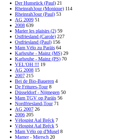
Der Hunsrück (Paul)
21
Rheinrah3our (Monique)
114
Rheinrah3our (Paul)
53
AG 2009
51
2008
639
Marier les plaisirs (2)
59
Ostfriesland (Carole)
227
Ostfriesland (Paul)
156
Mam Vëlo zu Paräis
64
Karlsruhe - Mainz (MS)
29
Karlsruhe - Mainz (PS)
70
VEL'OH !!!
19
AG 2008
15
2007
215
Bei de Bio-Baueren
4
De Fritures-Tour
8
Düsseldorf - Nijmegen
50
Mam TGV op Paräis
56
Nordfriesland-Tour
71
AG 2007
26
2006
205
Vëlospist Aal Bréck
7
Vëlospist Aal Bréck
5
Mam Vëlo op d'Musel
8
Mamer - Miersch
20