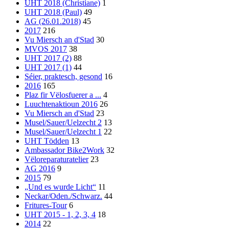
UHT 2018 (Christiane)
1
UHT 2018 (Paul)
49
AG (26.01.2018)
45
2017
216
Vu Miersch an d'Stad
30
MVOS 2017
38
UHT 2017 (2)
88
UHT 2017 (1)
44
Séier, praktesch, gesond
16
2016
165
Plaz fir Vëlosfuerer a ...
4
Luuchtenaktioun 2016
26
Vu Miersch an d'Stad
23
Musel/Sauer/Uelzecht 2
13
Musel/Sauer/Uelzecht 1
22
UHT Tödden
13
Ambassador Bike2Work
32
Vëloreparaturatelier
23
AG 2016
9
2015
79
„Und es wurde Licht“
11
Neckar/Oden./Schwarz.
44
Fritures-Tour
6
UHT 2015 - 1, 2, 3, 4
18
2014
22