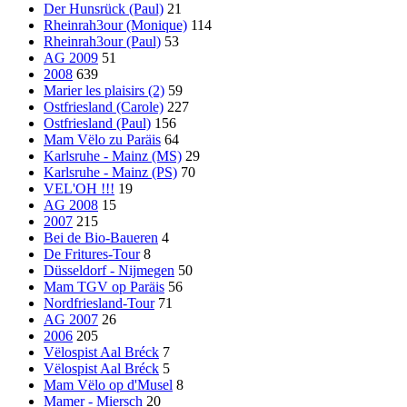
Der Hunsrück (Paul)
21
Rheinrah3our (Monique)
114
Rheinrah3our (Paul)
53
AG 2009
51
2008
639
Marier les plaisirs (2)
59
Ostfriesland (Carole)
227
Ostfriesland (Paul)
156
Mam Vëlo zu Paräis
64
Karlsruhe - Mainz (MS)
29
Karlsruhe - Mainz (PS)
70
VEL'OH !!!
19
AG 2008
15
2007
215
Bei de Bio-Baueren
4
De Fritures-Tour
8
Düsseldorf - Nijmegen
50
Mam TGV op Paräis
56
Nordfriesland-Tour
71
AG 2007
26
2006
205
Vëlospist Aal Bréck
7
Vëlospist Aal Bréck
5
Mam Vëlo op d'Musel
8
Mamer - Miersch
20