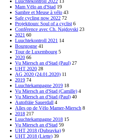
Luuchtekontroll 2022
13
Mam Vëlo an d'Stad
19
Sambre et Meuse à vélo
43
Safe cycling now 2022
72
Projektioun: Soul of a cyclist
6
Conférence avec Ch. Najdovski
23
2021
60
Luuchtekontroll 2021
14
Bourgogne
41
Tour de Luxembourg
5
2020
66
Vu Miersch an d'Stad (Paul)
27
UHT 2020
28
AG 2020 (24.01.2020)
11
2019
74
Luuchtekampagne 2019
18
Vu Miersch an d'Stad (Camille)
4
Vu Miersch an d'Stad (Paul)
40
Autofräie Sauerdall
4
Alles op de Vëlo Mamer-Miersch
8
2018
217
Luuchtekampagne 2018
15
Vu Miersch an d'Stad
59
UHT 2018 (Dubravka)
9
UHT 2018 (Liette)
39