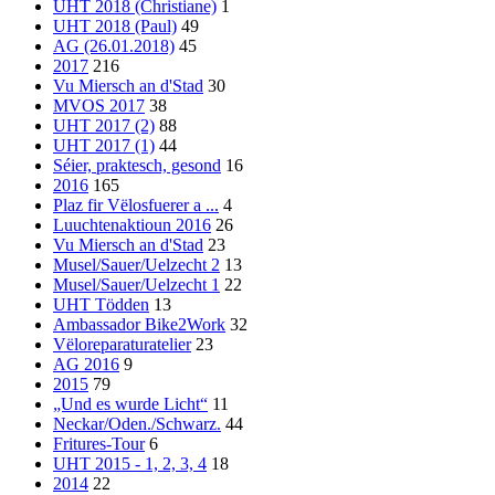
UHT 2018 (Christiane)
1
UHT 2018 (Paul)
49
AG (26.01.2018)
45
2017
216
Vu Miersch an d'Stad
30
MVOS 2017
38
UHT 2017 (2)
88
UHT 2017 (1)
44
Séier, praktesch, gesond
16
2016
165
Plaz fir Vëlosfuerer a ...
4
Luuchtenaktioun 2016
26
Vu Miersch an d'Stad
23
Musel/Sauer/Uelzecht 2
13
Musel/Sauer/Uelzecht 1
22
UHT Tödden
13
Ambassador Bike2Work
32
Vëloreparaturatelier
23
AG 2016
9
2015
79
„Und es wurde Licht“
11
Neckar/Oden./Schwarz.
44
Fritures-Tour
6
UHT 2015 - 1, 2, 3, 4
18
2014
22