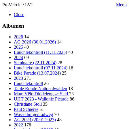
ProVelo.lu / LVI
Menu
Close
Albumen
2026
14
AG 2026 (30.01.2026)
14
2025
40
Luuchtekontroll (11.11.2025)
40
2024
69
Seminaire (22.11.2024)
28
Luuchtekontroll (07.11.2024)
16
Bike Parade (13.07.2024)
25
2023
271
Luuchtekontroll
26
Table Ronde Nationalwahlen
18
Mam Vëlo Diddeléng -> Stad
23
UHT 2023 - Wallonie Picarde
86
Christiane Stoll
35
Paul Schieres
51
Wasserburgenradweg
70
AG 2023 (20.01.2023)
48
2022
176