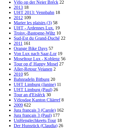
Vëlo op der Neier Bréck
22
2013
18
UHT 2013: Vennbahn
18
2012
109
Marier les plaisirs (3)
58
UHT - Ardennes Lux.
19
Troisv.-Bastogne-Wiltz
10
Sud-Est du Grand-Duché
22
2011
161
Orange Bike Days
57
Von Lux nach Saar-Lor
19
Moseltour Lux - Koblenz
56
Tour op d' Happy Mosel
27
Aller-Retour Veianen
2
2010
95
Bahnradeln Bitburg
20
UHT Limburg (Janine)
11
UHT Limburg (Paul)
26
Tour an d'Eisléck
30
Vëlosdag Kanton Cliärref
8
2009
622
Jura français 3 (Carole)
162
Jura français 3 (Paul)
177
UnHenglechkeets-Tour
18
Der Hunsrück (Claudia)
26