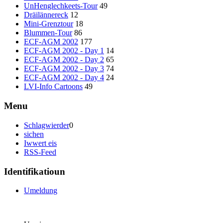
UnHenglechkeets-Tour
49
Dräilännereck
12
Mini-Grenztour
18
Blummen-Tour
86
ECF-AGM 2002
177
ECF-AGM 2002 - Day 1
14
ECF-AGM 2002 - Day 2
65
ECF-AGM 2002 - Day 3
74
ECF-AGM 2002 - Day 4
24
LVI-Info Cartoons
49
Menu
Schlagwierder
0
sichen
Iwwert eis
RSS-Feed
Identifikatioun
Umeldung