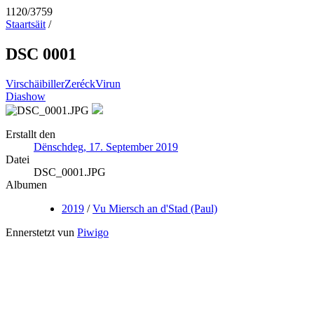
1120/3759
Staartsäit
/
DSC 0001
Virschäibiller
Zeréck
Virun
Diashow
Erstallt den
Dënschdeg, 17. September 2019
Datei
DSC_0001.JPG
Albumen
2019
/
Vu Miersch an d'Stad (Paul)
Ennerstetzt vun
Piwigo