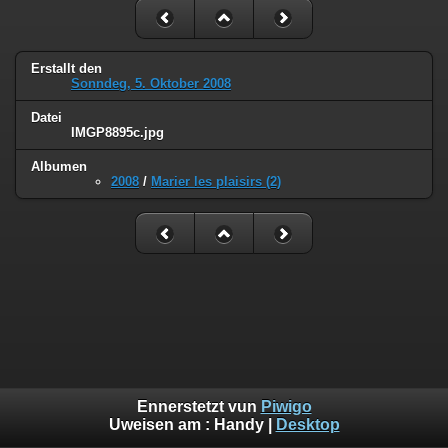
Erstallt den
Sonndeg, 5. Oktober 2008
Datei
IMGP8895c.jpg
Albumen
2008
/
Marier les plaisirs (2)
Ennerstetzt vun
Piwigo
Uweisen am :
Handy
|
Desktop