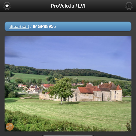
ProVelo.lu / LVI
Staartsäit
/
IMGP8895c