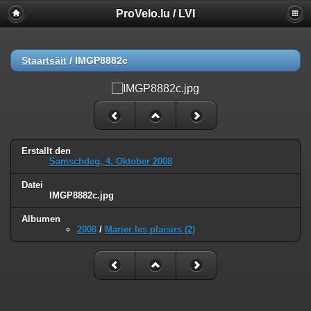
ProVelo.lu / LVI
Staartsäit
/
IMGP8882c
Erstallt den
Samschdeg, 4. Oktober 2008
Datei
IMGP8882c.jpg
Albumen
2008
/
Marier les plaisirs (2)