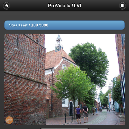
ProVelo.lu / LVI
Staartsäit
/
100 5988