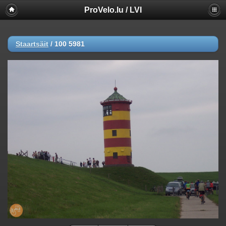
ProVelo.lu / LVI
Staartsäit
/
100 5981