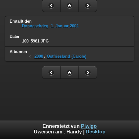
Erstallt den
Donneschdeg, 1. Januar 2004
Datei
100_5981.JPG
Albumen
2008
/
Ostfriesland (Carole)
Ennerstetzt vun
Piwigo
Uweisen am :
Handy
|
Desktop