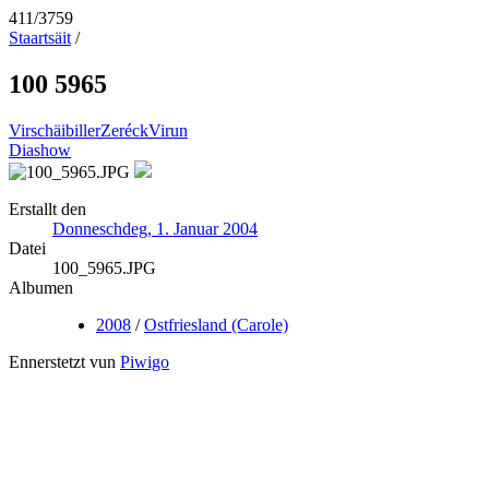
411/3759
Staartsäit
/
100 5965
Virschäibiller
Zeréck
Virun
Diashow
Erstallt den
Donneschdeg, 1. Januar 2004
Datei
100_5965.JPG
Albumen
2008
/
Ostfriesland (Carole)
Ennerstetzt vun
Piwigo