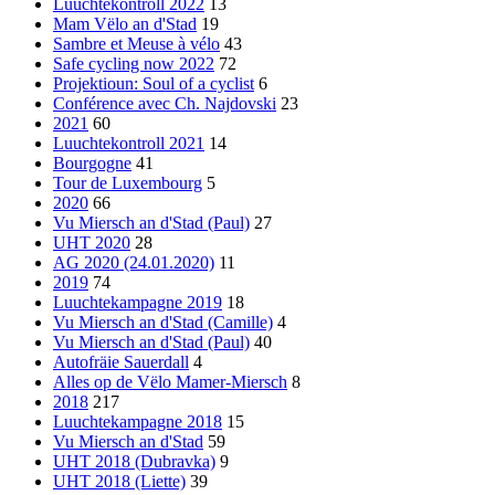
Luuchtekontroll 2022
13
Mam Vëlo an d'Stad
19
Sambre et Meuse à vélo
43
Safe cycling now 2022
72
Projektioun: Soul of a cyclist
6
Conférence avec Ch. Najdovski
23
2021
60
Luuchtekontroll 2021
14
Bourgogne
41
Tour de Luxembourg
5
2020
66
Vu Miersch an d'Stad (Paul)
27
UHT 2020
28
AG 2020 (24.01.2020)
11
2019
74
Luuchtekampagne 2019
18
Vu Miersch an d'Stad (Camille)
4
Vu Miersch an d'Stad (Paul)
40
Autofräie Sauerdall
4
Alles op de Vëlo Mamer-Miersch
8
2018
217
Luuchtekampagne 2018
15
Vu Miersch an d'Stad
59
UHT 2018 (Dubravka)
9
UHT 2018 (Liette)
39