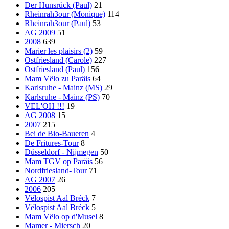
Der Hunsrück (Paul)
21
Rheinrah3our (Monique)
114
Rheinrah3our (Paul)
53
AG 2009
51
2008
639
Marier les plaisirs (2)
59
Ostfriesland (Carole)
227
Ostfriesland (Paul)
156
Mam Vëlo zu Paräis
64
Karlsruhe - Mainz (MS)
29
Karlsruhe - Mainz (PS)
70
VEL'OH !!!
19
AG 2008
15
2007
215
Bei de Bio-Baueren
4
De Fritures-Tour
8
Düsseldorf - Nijmegen
50
Mam TGV op Paräis
56
Nordfriesland-Tour
71
AG 2007
26
2006
205
Vëlospist Aal Bréck
7
Vëlospist Aal Bréck
5
Mam Vëlo op d'Musel
8
Mamer - Miersch
20