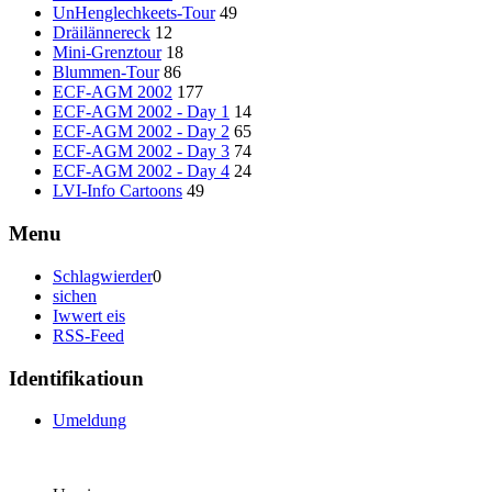
UnHenglechkeets-Tour
49
Dräilännereck
12
Mini-Grenztour
18
Blummen-Tour
86
ECF-AGM 2002
177
ECF-AGM 2002 - Day 1
14
ECF-AGM 2002 - Day 2
65
ECF-AGM 2002 - Day 3
74
ECF-AGM 2002 - Day 4
24
LVI-Info Cartoons
49
Menu
Schlagwierder
0
sichen
Iwwert eis
RSS-Feed
Identifikatioun
Umeldung