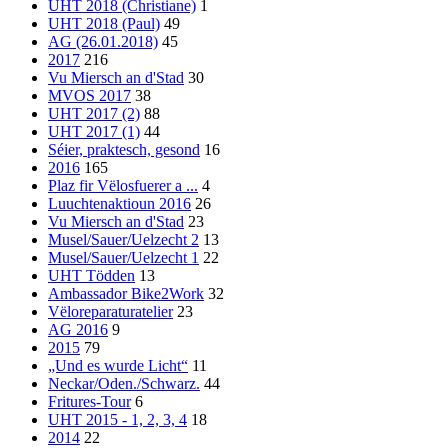
UHT 2018 (Christiane)
1
UHT 2018 (Paul)
49
AG (26.01.2018)
45
2017
216
Vu Miersch an d'Stad
30
MVOS 2017
38
UHT 2017 (2)
88
UHT 2017 (1)
44
Séier, praktesch, gesond
16
2016
165
Plaz fir Vëlosfuerer a ...
4
Luuchtenaktioun 2016
26
Vu Miersch an d'Stad
23
Musel/Sauer/Uelzecht 2
13
Musel/Sauer/Uelzecht 1
22
UHT Tödden
13
Ambassador Bike2Work
32
Vëloreparaturatelier
23
AG 2016
9
2015
79
„Und es wurde Licht“
11
Neckar/Oden./Schwarz.
44
Fritures-Tour
6
UHT 2015 - 1, 2, 3, 4
18
2014
22