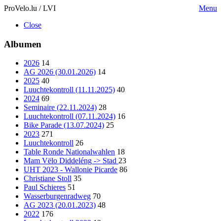
ProVelo.lu / LVI
Menu
Close
Albumen
2026
14
AG 2026 (30.01.2026)
14
2025
40
Luuchtekontroll (11.11.2025)
40
2024
69
Seminaire (22.11.2024)
28
Luuchtekontroll (07.11.2024)
16
Bike Parade (13.07.2024)
25
2023
271
Luuchtekontroll
26
Table Ronde Nationalwahlen
18
Mam Vëlo Diddeléng -> Stad
23
UHT 2023 - Wallonie Picarde
86
Christiane Stoll
35
Paul Schieres
51
Wasserburgenradweg
70
AG 2023 (20.01.2023)
48
2022
176