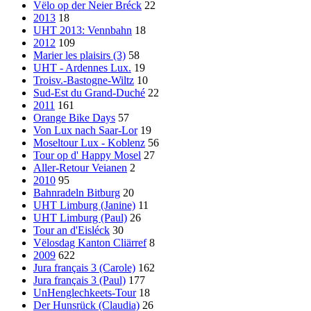
Vëlo op der Neier Bréck
22
2013
18
UHT 2013: Vennbahn
18
2012
109
Marier les plaisirs (3)
58
UHT - Ardennes Lux.
19
Troisv.-Bastogne-Wiltz
10
Sud-Est du Grand-Duché
22
2011
161
Orange Bike Days
57
Von Lux nach Saar-Lor
19
Moseltour Lux - Koblenz
56
Tour op d' Happy Mosel
27
Aller-Retour Veianen
2
2010
95
Bahnradeln Bitburg
20
UHT Limburg (Janine)
11
UHT Limburg (Paul)
26
Tour an d'Eisléck
30
Vëlosdag Kanton Cliärref
8
2009
622
Jura français 3 (Carole)
162
Jura français 3 (Paul)
177
UnHenglechkeets-Tour
18
Der Hunsrück (Claudia)
26