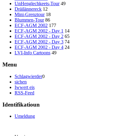
UnHenglechkeets-Tour
49
Dräilännereck
12
Mini-Grenztour
18
Blummen-Tour
86
ECF-AGM 2002
177
ECF-AGM 2002 - Day 1
14
ECF-AGM 2002 - Day 2
65
ECF-AGM 2002 - Day 3
74
ECF-AGM 2002 - Day 4
24
LVI-Info Cartoons
49
Menu
Schlagwierder
0
sichen
Iwwert eis
RSS-Feed
Identifikatioun
Umeldung