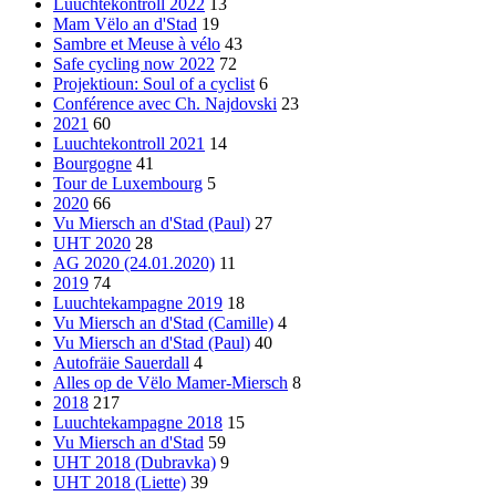
Luuchtekontroll 2022
13
Mam Vëlo an d'Stad
19
Sambre et Meuse à vélo
43
Safe cycling now 2022
72
Projektioun: Soul of a cyclist
6
Conférence avec Ch. Najdovski
23
2021
60
Luuchtekontroll 2021
14
Bourgogne
41
Tour de Luxembourg
5
2020
66
Vu Miersch an d'Stad (Paul)
27
UHT 2020
28
AG 2020 (24.01.2020)
11
2019
74
Luuchtekampagne 2019
18
Vu Miersch an d'Stad (Camille)
4
Vu Miersch an d'Stad (Paul)
40
Autofräie Sauerdall
4
Alles op de Vëlo Mamer-Miersch
8
2018
217
Luuchtekampagne 2018
15
Vu Miersch an d'Stad
59
UHT 2018 (Dubravka)
9
UHT 2018 (Liette)
39