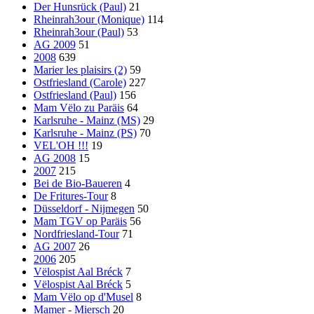
Der Hunsrück (Paul)
21
Rheinrah3our (Monique)
114
Rheinrah3our (Paul)
53
AG 2009
51
2008
639
Marier les plaisirs (2)
59
Ostfriesland (Carole)
227
Ostfriesland (Paul)
156
Mam Vëlo zu Paräis
64
Karlsruhe - Mainz (MS)
29
Karlsruhe - Mainz (PS)
70
VEL'OH !!!
19
AG 2008
15
2007
215
Bei de Bio-Baueren
4
De Fritures-Tour
8
Düsseldorf - Nijmegen
50
Mam TGV op Paräis
56
Nordfriesland-Tour
71
AG 2007
26
2006
205
Vëlospist Aal Bréck
7
Vëlospist Aal Bréck
5
Mam Vëlo op d'Musel
8
Mamer - Miersch
20