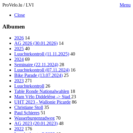
ProVelo.lu / LVI
Menu
Close
Albumen
2026
14
AG 2026 (30.01.2026)
14
2025
40
Luuchtekontroll (11.11.2025)
40
2024
69
Seminaire (22.11.2024)
28
Luuchtekontroll (07.11.2024)
16
Bike Parade (13.07.2024)
25
2023
271
Luuchtekontroll
26
Table Ronde Nationalwahlen
18
Mam Vëlo Diddeléng -> Stad
23
UHT 2023 - Wallonie Picarde
86
Christiane Stoll
35
Paul Schieres
51
Wasserburgenradweg
70
AG 2023 (20.01.2023)
48
2022
176