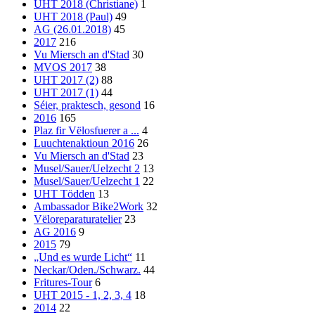
UHT 2018 (Christiane)
1
UHT 2018 (Paul)
49
AG (26.01.2018)
45
2017
216
Vu Miersch an d'Stad
30
MVOS 2017
38
UHT 2017 (2)
88
UHT 2017 (1)
44
Séier, praktesch, gesond
16
2016
165
Plaz fir Vëlosfuerer a ...
4
Luuchtenaktioun 2016
26
Vu Miersch an d'Stad
23
Musel/Sauer/Uelzecht 2
13
Musel/Sauer/Uelzecht 1
22
UHT Tödden
13
Ambassador Bike2Work
32
Vëloreparaturatelier
23
AG 2016
9
2015
79
„Und es wurde Licht“
11
Neckar/Oden./Schwarz.
44
Fritures-Tour
6
UHT 2015 - 1, 2, 3, 4
18
2014
22