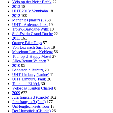
Vëlo op der Neier Bréck
22
2013
18
UHT 2013: Vennbahn
18
2012
109
Marier les plaisirs (3)
58
UHT - Ardennes Lux.
19
Troisv.-Bastogne-Wiltz
10
Sud-Est du Grand-Duché
22
2011
161
Orange Bike Days
57
Von Lux nach Saar-Lor
19
Moseltour Lux - Koblenz
56
Tour op d' Happy Mosel
27
Aller-Retour Veianen
2
2010
95
Bahnradeln Bitburg
20
UHT Limburg (Janine)
11
UHT Limburg (Paul)
26
Tour an d'Eisléck
30
Vëlosdag Kanton Cliärref
8
2009
622
Jura français 3 (Carole)
162
Jura français 3 (Paul)
177
UnHenglechkeets-Tour
18
Der Hunsrück (Claudia)
26