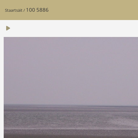
100 5886
Staartsäit
/