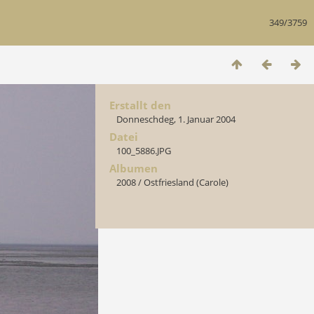
349/3759
Erstallt den
Donneschdeg, 1. Januar 2004
Datei
100_5886.JPG
Albumen
2008
/
Ostfriesland (Carole)