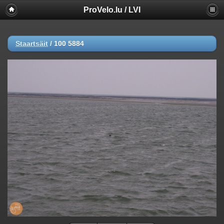
ProVelo.lu / LVI
Staartsäit
/
100 5884