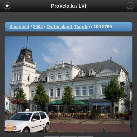
ProVelo.lu / LVI
Staartsäit
/
2008
/
Ostfriesland (Carole)
/
100 5760