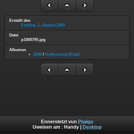
Erstallt den
Freideg, 1. August 2008
Datei
p1000795.jpg
Albumen
2008
/
Ostfriesland (Paul)
Ennerstetzt vun
Piwigo
Uweisen am :
Handy
|
Desktop