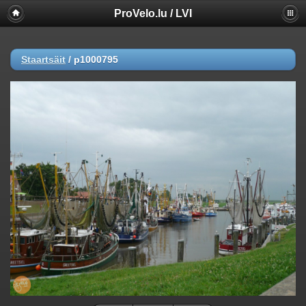
ProVelo.lu / LVI
Staartsäit
/
p1000795