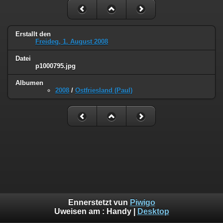
Erstallt den
Freideg, 1. August 2008
Datei
p1000795.jpg
Albumen
2008
/
Ostfriesland (Paul)
Ennerstetzt vun
Piwigo
Uweisen am :
Handy
|
Desktop