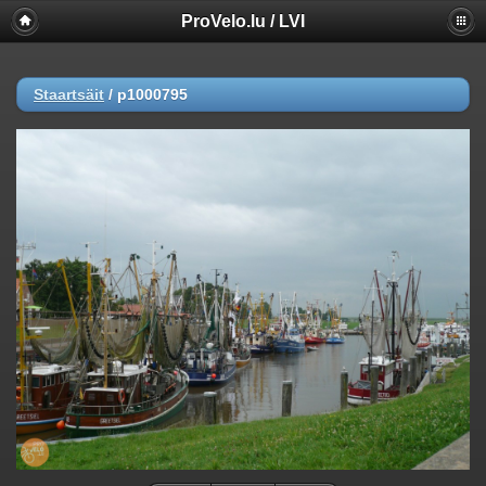
ProVelo.lu / LVI
Staartsäit
/
p1000795