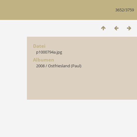
3652/3759
Datei
p1000794a.jpg
Albumen
2008
/
Ostfriesland (Paul)