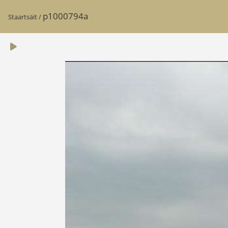
p1000794a
Staartsäit
/