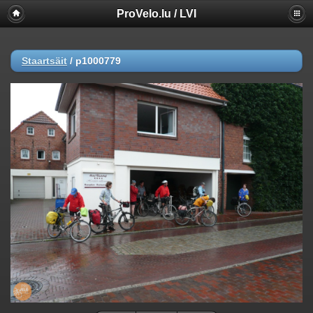
ProVelo.lu / LVI
Staartsäit
/
p1000779