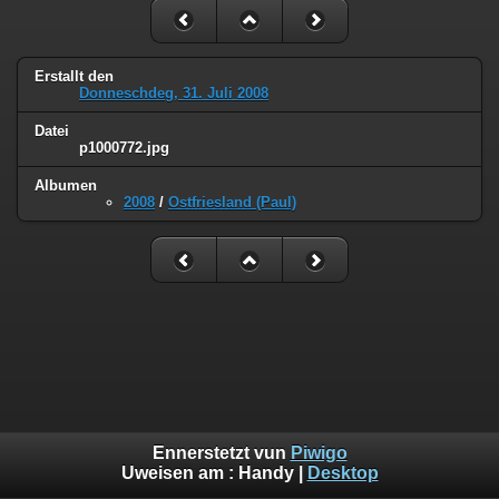
Erstallt den
Donneschdeg, 31. Juli 2008
Datei
p1000772.jpg
Albumen
2008
/
Ostfriesland (Paul)
Ennerstetzt vun
Piwigo
Uweisen am :
Handy
|
Desktop