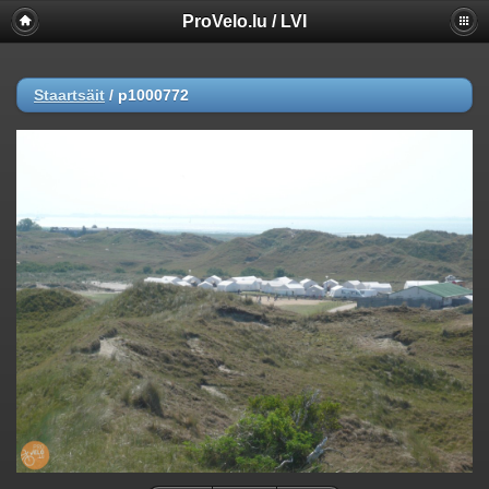
ProVelo.lu / LVI
Staartsäit
/
p1000772