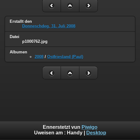
Erstallt den
Donneschdeg, 31. Juli 2008
Datei
p1000762.jpg
Albumen
2008
/
Ostfriesland (Paul)
Ennerstetzt vun
Piwigo
Uweisen am :
Handy
|
Desktop