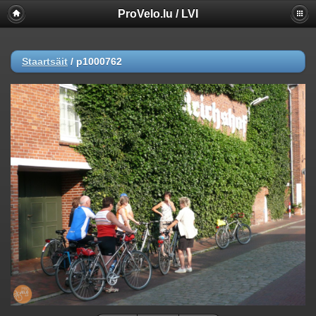
ProVelo.lu / LVI
Staartsäit
/
p1000762