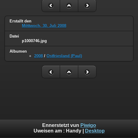
Erstallt den
Mëttwoch, 30. Juli 2008
Datei
p1000746.jpg
Albumen
2008
/
Ostfriesland (Paul)
Ennerstetzt vun
Piwigo
Uweisen am :
Handy
|
Desktop