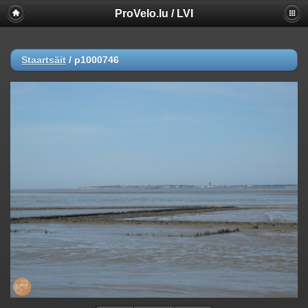
ProVelo.lu / LVI
Staartsäit
/
p1000746