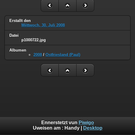
Erstallt den
Mëttwoch, 30. Juli 2008
Datei
p1000722.jpg
Albumen
2008
/
Ostfriesland (Paul)
Ennerstetzt vun
Piwigo
Uweisen am :
Handy
|
Desktop