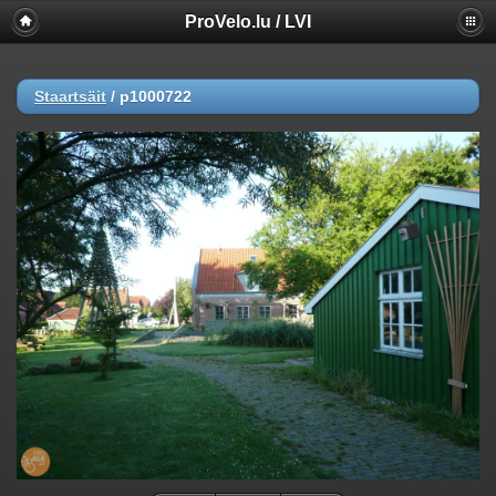
ProVelo.lu / LVI
Staartsäit
/
p1000722