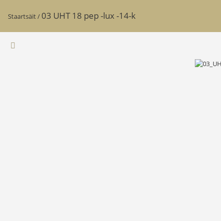
03 UHT 18 pep -lux -14-k
Staartsäit
/