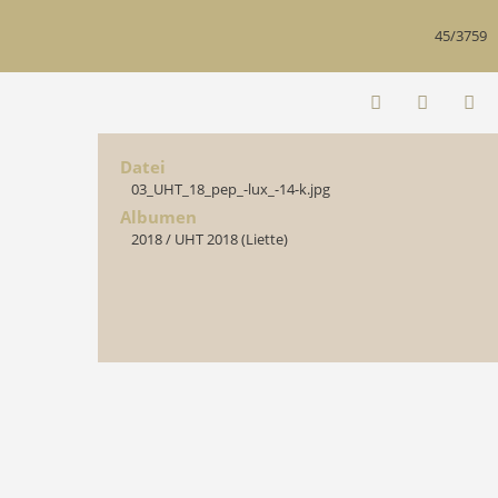
45/3759
Datei
03_UHT_18_pep_-lux_-14-k.jpg
Albumen
2018
/
UHT 2018 (Liette)