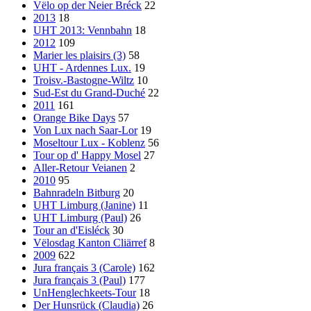
Vëlo op der Neier Bréck
22
2013
18
UHT 2013: Vennbahn
18
2012
109
Marier les plaisirs (3)
58
UHT - Ardennes Lux.
19
Troisv.-Bastogne-Wiltz
10
Sud-Est du Grand-Duché
22
2011
161
Orange Bike Days
57
Von Lux nach Saar-Lor
19
Moseltour Lux - Koblenz
56
Tour op d' Happy Mosel
27
Aller-Retour Veianen
2
2010
95
Bahnradeln Bitburg
20
UHT Limburg (Janine)
11
UHT Limburg (Paul)
26
Tour an d'Eisléck
30
Vëlosdag Kanton Cliärref
8
2009
622
Jura français 3 (Carole)
162
Jura français 3 (Paul)
177
UnHenglechkeets-Tour
18
Der Hunsrück (Claudia)
26