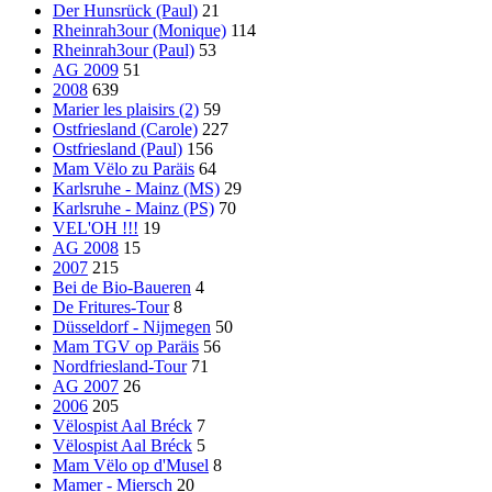
Der Hunsrück (Paul)
21
Rheinrah3our (Monique)
114
Rheinrah3our (Paul)
53
AG 2009
51
2008
639
Marier les plaisirs (2)
59
Ostfriesland (Carole)
227
Ostfriesland (Paul)
156
Mam Vëlo zu Paräis
64
Karlsruhe - Mainz (MS)
29
Karlsruhe - Mainz (PS)
70
VEL'OH !!!
19
AG 2008
15
2007
215
Bei de Bio-Baueren
4
De Fritures-Tour
8
Düsseldorf - Nijmegen
50
Mam TGV op Paräis
56
Nordfriesland-Tour
71
AG 2007
26
2006
205
Vëlospist Aal Bréck
7
Vëlospist Aal Bréck
5
Mam Vëlo op d'Musel
8
Mamer - Miersch
20