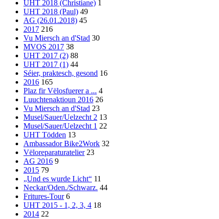
UHT 2018 (Christiane)
1
UHT 2018 (Paul)
49
AG (26.01.2018)
45
2017
216
Vu Miersch an d'Stad
30
MVOS 2017
38
UHT 2017 (2)
88
UHT 2017 (1)
44
Séier, praktesch, gesond
16
2016
165
Plaz fir Vëlosfuerer a ...
4
Luuchtenaktioun 2016
26
Vu Miersch an d'Stad
23
Musel/Sauer/Uelzecht 2
13
Musel/Sauer/Uelzecht 1
22
UHT Tödden
13
Ambassador Bike2Work
32
Vëloreparaturatelier
23
AG 2016
9
2015
79
„Und es wurde Licht“
11
Neckar/Oden./Schwarz.
44
Fritures-Tour
6
UHT 2015 - 1, 2, 3, 4
18
2014
22