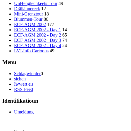
UnHenglechkeets-Tour
49
Dräilännereck
12
Mini-Grenztour
18
Blummen-Tour
86
ECF-AGM 2002
177
ECF-AGM 2002 - Day 1
14
ECF-AGM 2002 - Day 2
65
ECF-AGM 2002 - Day 3
74
ECF-AGM 2002 - Day 4
24
LVI-Info Cartoons
49
Menu
Schlagwierder
0
sichen
Iwwert eis
RSS-Feed
Identifikatioun
Umeldung