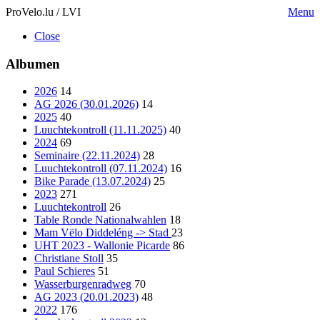
ProVelo.lu / LVI
Menu
Close
Albumen
2026
14
AG 2026 (30.01.2026)
14
2025
40
Luuchtekontroll (11.11.2025)
40
2024
69
Seminaire (22.11.2024)
28
Luuchtekontroll (07.11.2024)
16
Bike Parade (13.07.2024)
25
2023
271
Luuchtekontroll
26
Table Ronde Nationalwahlen
18
Mam Vëlo Diddeléng -> Stad
23
UHT 2023 - Wallonie Picarde
86
Christiane Stoll
35
Paul Schieres
51
Wasserburgenradweg
70
AG 2023 (20.01.2023)
48
2022
176