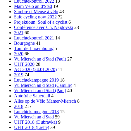
Luuchtekontroll 2022
13
Mam Vëlo an d'Stad
19
Sambre et Meuse à vélo
43
Safe cycling now 2022
72
Projektioun: Soul of a cyclist
6
Conférence avec Ch. Najdovski
23
2021
60
Luuchtekontroll 2021
14
Bourgogne
41
Tour de Luxembourg
5
2020
66
Vu Miersch an d'Stad (Paul)
27
UHT 2020
28
AG 2020 (24.01.2020)
11
2019
74
Luuchtekampagne 2019
18
Vu Miersch an d'Stad (Camille)
4
Vu Miersch an d'Stad (Paul)
40
Autofräie Sauerdall
4
Alles op de Vëlo Mamer-Miersch
8
2018
217
Luuchtekampagne 2018
15
Vu Miersch an d'Stad
59
UHT 2018 (Dubravka)
9
UHT 2018 (Liette)
39