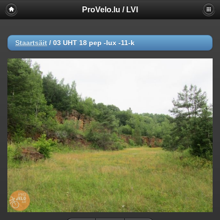
ProVelo.lu / LVI
Staartsäit
/
03 UHT 18 pep -lux -11-k