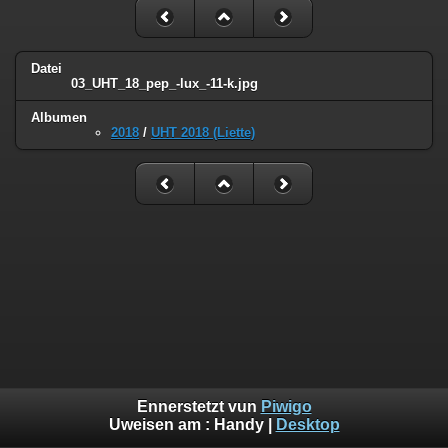
Datei
03_UHT_18_pep_-lux_-11-k.jpg
Albumen
2018
/
UHT 2018 (Liette)
Ennerstetzt vun
Piwigo
Uweisen am :
Handy
|
Desktop