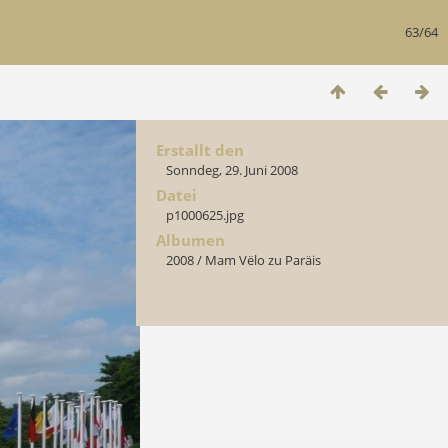
63/64
Erstallt den
Sonndeg, 29. Juni 2008
Datei
p1000625.jpg
Albumen
2008
/
Mam Vëlo zu Paräis