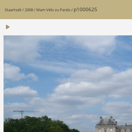
p1000625
Staartsäit
/
2008
/
Mam Vëlo zu Paräis
/