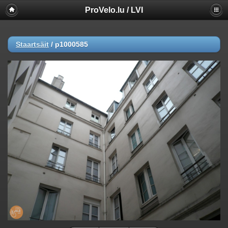
ProVelo.lu / LVI
Staartsäit
/
p1000585