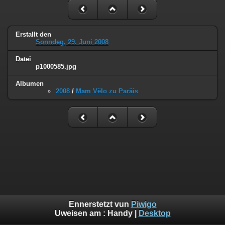
Erstallt den
Sonndeg, 29. Juni 2008
Datei
p1000585.jpg
Albumen
2008
/
Mam Vëlo zu Paräis
Ennerstetzt vun
Piwigo
Uweisen am :
Handy
|
Desktop