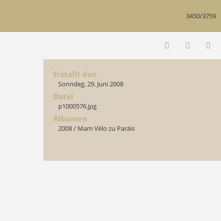
3450/3759
Erstallt den
Sonndeg, 29. Juni 2008
Datei
p1000576.jpg
Albumen
2008
/
Mam Vëlo zu Paräis