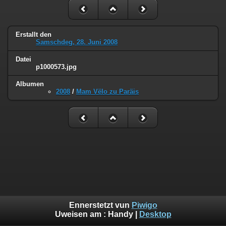
Erstallt den
Samschdeg, 28. Juni 2008
Datei
p1000573.jpg
Albumen
2008
/
Mam Vëlo zu Paräis
Ennerstetzt vun
Piwigo
Uweisen am :
Handy
|
Desktop