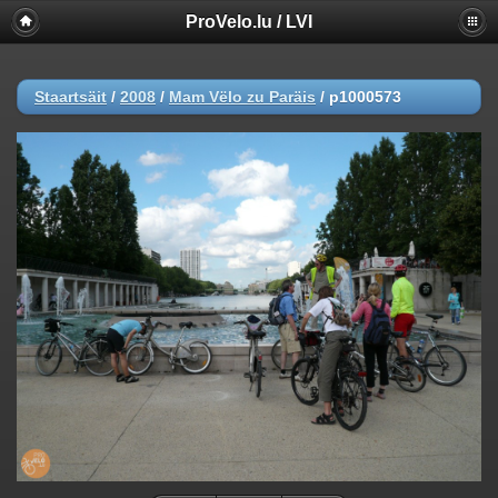
ProVelo.lu / LVI
Staartsäit
/
2008
/
Mam Vëlo zu Paräis
/
p1000573