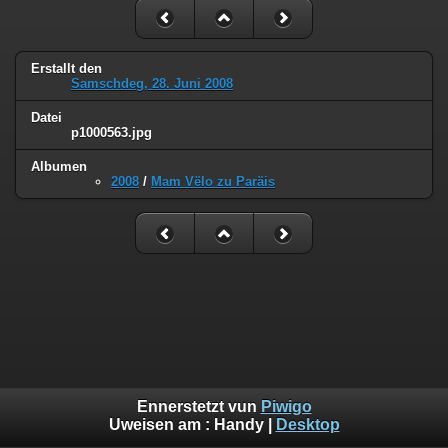
Erstallt den
Samschdeg, 28. Juni 2008
Datei
p1000563.jpg
Albumen
2008
/
Mam Vëlo zu Paräis
Ennerstetzt vun
Piwigo
Uweisen am :
Handy
|
Desktop