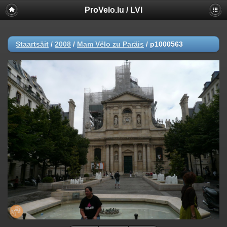
ProVelo.lu / LVI
Staartsäit
/
2008
/
Mam Vëlo zu Paräis
/
p1000563