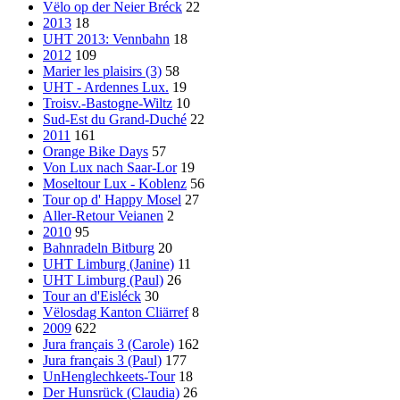
Vëlo op der Neier Bréck
22
2013
18
UHT 2013: Vennbahn
18
2012
109
Marier les plaisirs (3)
58
UHT - Ardennes Lux.
19
Troisv.-Bastogne-Wiltz
10
Sud-Est du Grand-Duché
22
2011
161
Orange Bike Days
57
Von Lux nach Saar-Lor
19
Moseltour Lux - Koblenz
56
Tour op d' Happy Mosel
27
Aller-Retour Veianen
2
2010
95
Bahnradeln Bitburg
20
UHT Limburg (Janine)
11
UHT Limburg (Paul)
26
Tour an d'Eisléck
30
Vëlosdag Kanton Cliärref
8
2009
622
Jura français 3 (Carole)
162
Jura français 3 (Paul)
177
UnHenglechkeets-Tour
18
Der Hunsrück (Claudia)
26