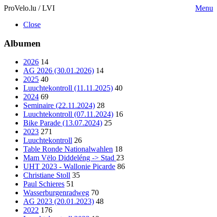
ProVelo.lu / LVI
Menu
Close
Albumen
2026
14
AG 2026 (30.01.2026)
14
2025
40
Luuchtekontroll (11.11.2025)
40
2024
69
Seminaire (22.11.2024)
28
Luuchtekontroll (07.11.2024)
16
Bike Parade (13.07.2024)
25
2023
271
Luuchtekontroll
26
Table Ronde Nationalwahlen
18
Mam Vëlo Diddeléng -> Stad
23
UHT 2023 - Wallonie Picarde
86
Christiane Stoll
35
Paul Schieres
51
Wasserburgenradweg
70
AG 2023 (20.01.2023)
48
2022
176