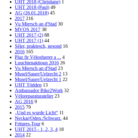
UHT 2018 (Christiane)
1
UHT 2018 (Paul)
49
AG (26.01.2018)
45
2017
216
Vu Miersch an d'Stad
30
MVOS 2017
38
UHT 2017 (2)
88
UHT 2017 (1)
44
Séier, praktesch, gesond
16
2016
165
Plaz fir Vëlosfuerer a ...
4
Luuchtenaktioun 2016
26
Vu Miersch an d'Stad
23
Musel/Sauer/Uelzecht 2
13
Musel/Sauer/Uelzecht 1
22
UHT Tödden
13
Ambassador Bike2Work
32
Vëloreparaturatelier
23
AG 2016
9
2015
79
„Und es wurde Licht“
11
Neckar/Oden./Schwarz.
44
Fritures-Tour
6
UHT 2015 - 1, 2, 3, 4
18
2014
22