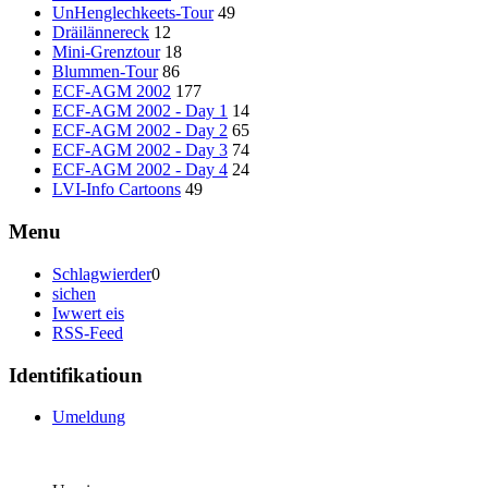
UnHenglechkeets-Tour
49
Dräilännereck
12
Mini-Grenztour
18
Blummen-Tour
86
ECF-AGM 2002
177
ECF-AGM 2002 - Day 1
14
ECF-AGM 2002 - Day 2
65
ECF-AGM 2002 - Day 3
74
ECF-AGM 2002 - Day 4
24
LVI-Info Cartoons
49
Menu
Schlagwierder
0
sichen
Iwwert eis
RSS-Feed
Identifikatioun
Umeldung