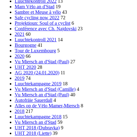
Luuchtekontroll 2022
13
Mam Vëlo an d'Stad
19
Sambre et Meuse à vélo
43
Safe cycling now 2022
72
Projektioun: Soul of a cyclist
6
Conférence avec Ch. Najdovski
23
2021
60
Luuchtekontroll 2021
14
Bourgogne
41
Tour de Luxembourg
5
2020
66
Vu Miersch an d'Stad (Paul)
27
UHT 2020
28
AG 2020 (24.01.2020)
11
2019
74
Luuchtekampagne 2019
18
Vu Miersch an d'Stad (Camille)
4
Vu Miersch an d'Stad (Paul)
40
Autofräie Sauerdall
4
Alles op de Vëlo Mamer-Miersch
8
2018
217
Luuchtekampagne 2018
15
Vu Miersch an d'Stad
59
UHT 2018 (Dubravka)
9
UHT 2018 (Liette)
39