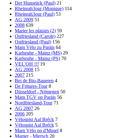
Der Hunsrück (Paul)
21
Rheinrah3our (Monique)
114
Rheinrah3our (Paul)
53
AG 2009
51
2008
639
Marier les plaisirs (2)
59
Ostfriesland (Carole)
227
Ostfriesland (Paul)
156
Mam Vëlo zu Paräis
64
Karlsruhe - Mainz (MS)
29
Karlsruhe - Mainz (PS)
70
VEL'OH !!!
19
AG 2008
15
2007
215
Bei de Bio-Baueren
4
De Fritures-Tour
8
Düsseldorf - Nijmegen
50
Mam TGV op Paräis
56
Nordfriesland-Tour
71
AG 2007
26
2006
205
Vëlospist Aal Bréck
7
Vëlospist Aal Bréck
5
Mam Vëlo op d'Musel
8
Mamer - Miersch
20