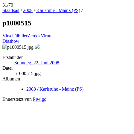
31/70
Staartsäit
/
2008
/
Karlsruhe - Mainz (PS)
/
p1000515
Virschäibiller
Zeréck
Virun
Diashow
Erstallt den
Sonndeg, 22. Juni 2008
Datei
p1000515.jpg
Albumen
2008
/
Karlsruhe - Mainz (PS)
Ennerstetzt vun
Piwigo