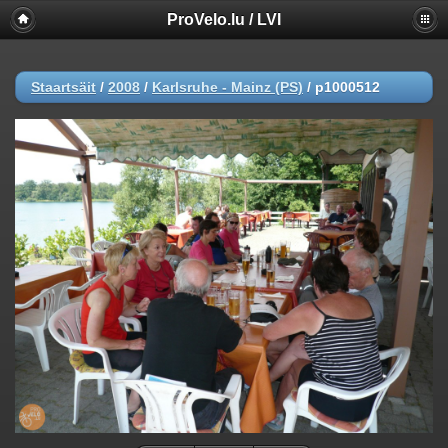
ProVelo.lu / LVI
Staartsäit
/
2008
/
Karlsruhe - Mainz (PS)
/
p1000512