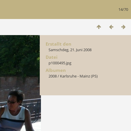
14/70
Erstallt den
Samschdeg, 21. Juni 2008
Datei
p1000495.jpg
Albumen
2008
/
Karlsruhe - Mainz (PS)