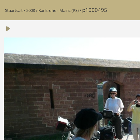
p1000495
Staartsäit
/
2008
/
Karlsruhe - Mainz (PS)
/