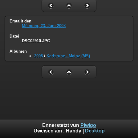
Erstallt den
Méindeg, 23. Juni 2008
Datei
DSC02910.JPG
Albumen
2008
/
Karlsruhe - Mainz (MS)
Ennerstetzt vun
Piwigo
Uweisen am :
Handy
|
Desktop