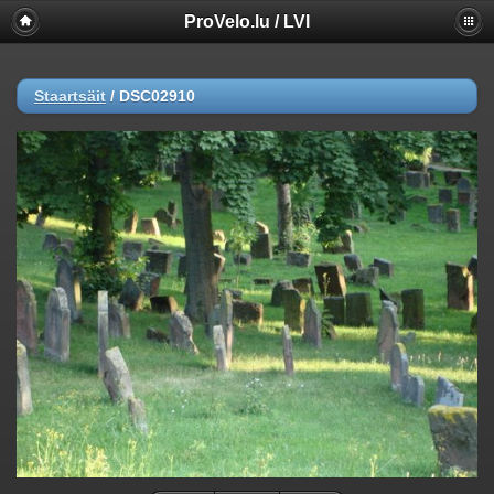
ProVelo.lu / LVI
Staartsäit
/
DSC02910