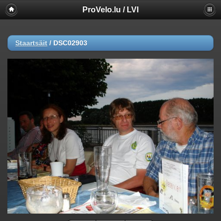
ProVelo.lu / LVI
Staartsäit
/
DSC02903