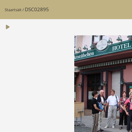
DSC02895
Staartsäit
/