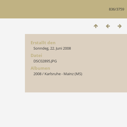
836/3759
Erstallt den
Sonndeg, 22. Juni 2008
Datei
DSC02895.JPG
Albumen
2008
/
Karlsruhe - Mainz (MS)