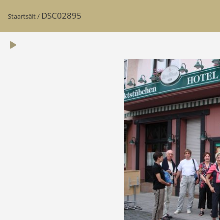
DSC02895
Staartsäit
/