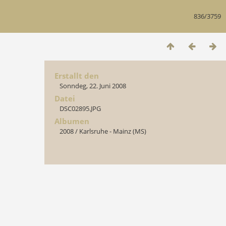
836/3759
Erstallt den
Sonndeg, 22. Juni 2008
Datei
DSC02895.JPG
Albumen
2008
/
Karlsruhe - Mainz (MS)