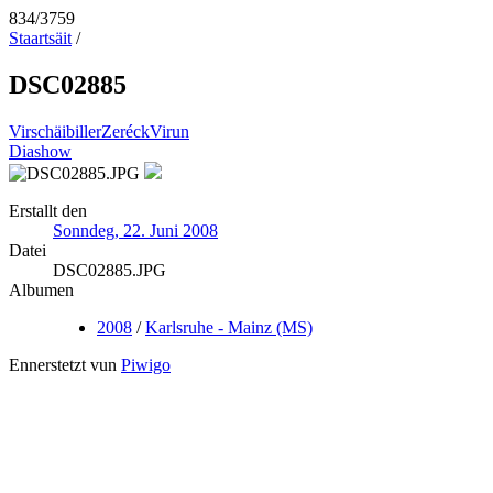
834/3759
Staartsäit
/
DSC02885
Virschäibiller
Zeréck
Virun
Diashow
Erstallt den
Sonndeg, 22. Juni 2008
Datei
DSC02885.JPG
Albumen
2008
/
Karlsruhe - Mainz (MS)
Ennerstetzt vun
Piwigo