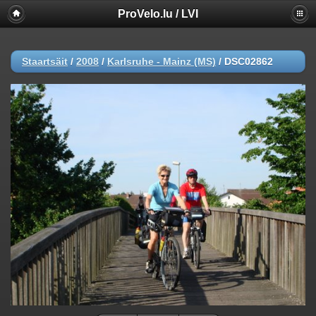
ProVelo.lu / LVI
Staartsäit
/
2008
/
Karlsruhe - Mainz (MS)
/
DSC02862