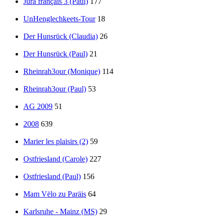
Jura français 3 (Paul)
177
UnHenglechkeets-Tour
18
Der Hunsrück (Claudia)
26
Der Hunsrück (Paul)
21
Rheinrah3our (Monique)
114
Rheinrah3our (Paul)
53
AG 2009
51
2008
639
Marier les plaisirs (2)
59
Ostfriesland (Carole)
227
Ostfriesland (Paul)
156
Mam Vëlo zu Paräis
64
Karlsruhe - Mainz (MS)
29