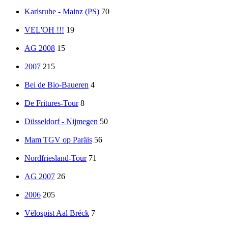
Karlsruhe - Mainz (PS)
70
VEL'OH !!!
19
AG 2008
15
2007
215
Bei de Bio-Baueren
4
De Fritures-Tour
8
Düsseldorf - Nijmegen
50
Mam TGV op Paräis
56
Nordfriesland-Tour
71
AG 2007
26
2006
205
Vëlospist Aal Bréck
7