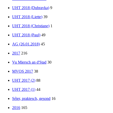
UHT 2018 (Dubravka)
9
UHT 2018 (Liette)
39
UHT 2018 (Christiane)
1
UHT 2018 (Paul)
49
AG (26.01.2018)
45
2017
216
Vu Miersch an d'Stad
30
MVOS 2017
38
UHT 2017 (2)
88
UHT 2017 (1)
44
Séier, praktesch, gesond
16
2016
165