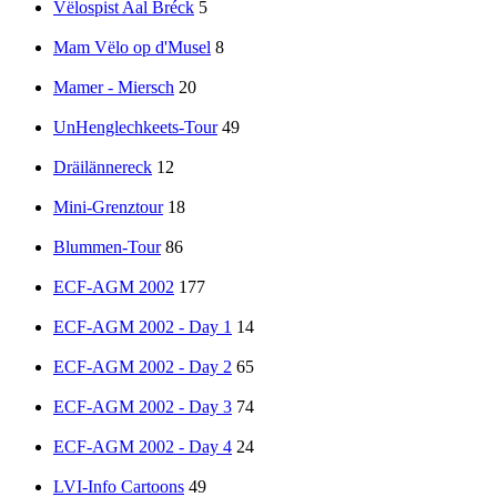
Vëlospist Aal Bréck
5
Mam Vëlo op d'Musel
8
Mamer - Miersch
20
UnHenglechkeets-Tour
49
Dräilännereck
12
Mini-Grenztour
18
Blummen-Tour
86
ECF-AGM 2002
177
ECF-AGM 2002 - Day 1
14
ECF-AGM 2002 - Day 2
65
ECF-AGM 2002 - Day 3
74
ECF-AGM 2002 - Day 4
24
LVI-Info Cartoons
49