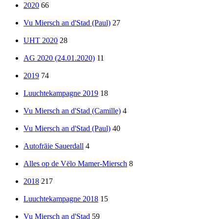
2020
66
Vu Miersch an d'Stad (Paul)
27
UHT 2020
28
AG 2020 (24.01.2020)
11
2019
74
Luuchtekampagne 2019
18
Vu Miersch an d'Stad (Camille)
4
Vu Miersch an d'Stad (Paul)
40
Autofräie Sauerdall
4
Alles op de Vëlo Mamer-Miersch
8
2018
217
Luuchtekampagne 2018
15
Vu Miersch an d'Stad
59