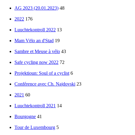
AG 2023 (20.01.2023)
48
2022
176
Luuchtekontroll 2022
13
Mam Vëlo an d'Stad
19
Sambre et Meuse à vélo
43
Safe cycling now 2022
72
Projektioun: Soul of a cyclist
6
Conférence avec Ch. Najdovski
23
2021
60
Luuchtekontroll 2021
14
Bourgogne
41
Tour de Luxembourg
5