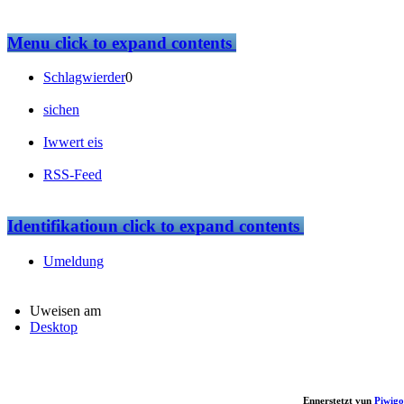
Menu
click to expand contents
Schlagwierder
0
sichen
Iwwert eis
RSS-Feed
Identifikatioun
click to expand contents
Umeldung
Uweisen am
Desktop
Ennerstetzt vun
Piwigo