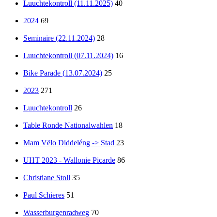
Luuchtekontroll (11.11.2025)
40
2024
69
Seminaire (22.11.2024)
28
Luuchtekontroll (07.11.2024)
16
Bike Parade (13.07.2024)
25
2023
271
Luuchtekontroll
26
Table Ronde Nationalwahlen
18
Mam Vëlo Diddeléng -> Stad
23
UHT 2023 - Wallonie Picarde
86
Christiane Stoll
35
Paul Schieres
51
Wasserburgenradweg
70