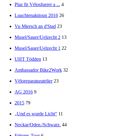
Plaz fir Vëlosfuerer a ...
4
Luuchtenaktioun 2016
26
Vu Miersch an d'Stad
23
Musel/Sauer/Uelzecht 2
13
Musel/Sauer/Uelzecht 1
22
UHT Tödden
13
Ambassador Bike2Work
32
Vëloreparaturatelier
23
AG 2016
9
2015
79
„Und es wurde Licht“
11
Neckar/Oden./Schwarz.
44
Fritures-Tour
6