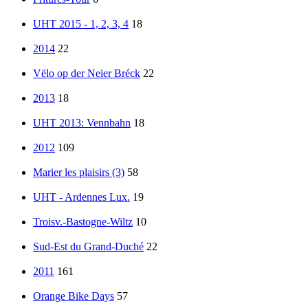
UHT 2015 - 1, 2, 3, 4
18
2014
22
Vëlo op der Neier Bréck
22
2013
18
UHT 2013: Vennbahn
18
2012
109
Marier les plaisirs (3)
58
UHT - Ardennes Lux.
19
Troisv.-Bastogne-Wiltz
10
Sud-Est du Grand-Duché
22
2011
161
Orange Bike Days
57