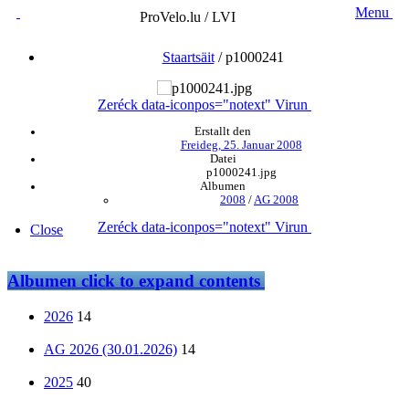
Menu
ProVelo.lu / LVI
Staartsäit
/
p1000241
Zeréck
data-iconpos="notext"
Virun
Erstallt den
Freideg, 25. Januar 2008
Datei
p1000241.jpg
Albumen
2008
/
AG 2008
Zeréck
data-iconpos="notext"
Virun
Close
Albumen
click to expand contents
2026
14
AG 2026 (30.01.2026)
14
2025
40