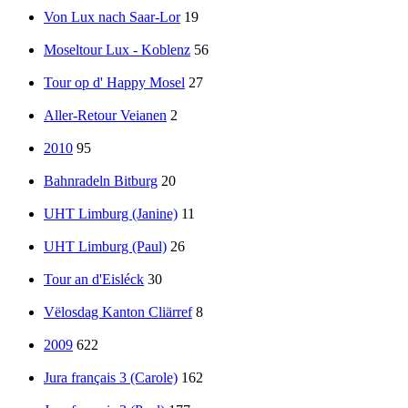
Von Lux nach Saar-Lor
19
Moseltour Lux - Koblenz
56
Tour op d' Happy Mosel
27
Aller-Retour Veianen
2
2010
95
Bahnradeln Bitburg
20
UHT Limburg (Janine)
11
UHT Limburg (Paul)
26
Tour an d'Eisléck
30
Vëlosdag Kanton Cliärref
8
2009
622
Jura français 3 (Carole)
162