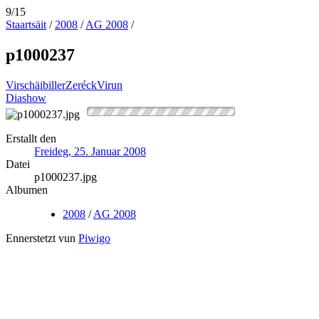
9/15
Staartsäit
/
2008
/
AG 2008
/
p1000237
Virschäibiller
Zeréck
Virun
Diashow
Erstallt den
Freideg, 25. Januar 2008
Datei
p1000237.jpg
Albumen
2008
/
AG 2008
Ennerstetzt vun
Piwigo