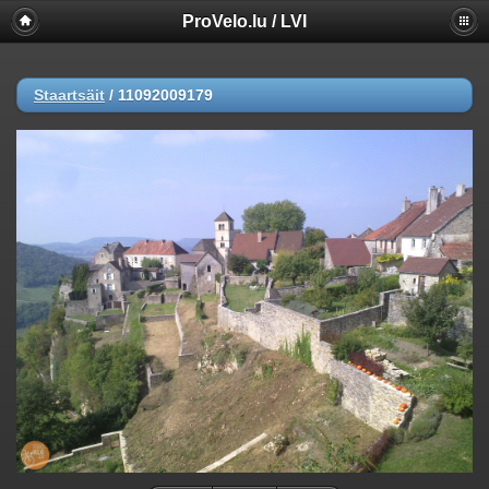
ProVelo.lu / LVI
Staartsäit
/
11092009179