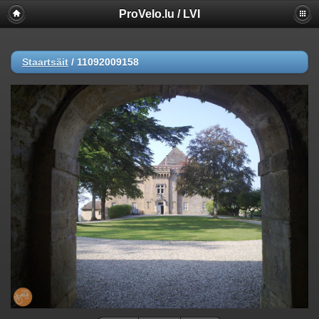
ProVelo.lu / LVI
Staartsäit
/
11092009158