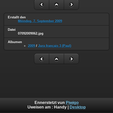
Erstallt den
Méindeg, 7. September 2009
Datei
07092009062.jpg
Albumen
2009
/
Jura français 3 (Paul)
Ennerstetzt vun
Piwigo
Uweisen am :
Handy
|
Desktop