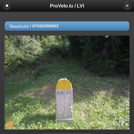
ProVelo.lu / LVI
Staartsäit
/
07092009062