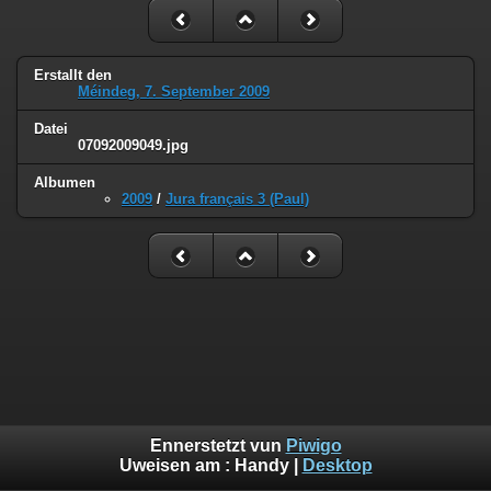
Erstallt den
Méindeg, 7. September 2009
Datei
07092009049.jpg
Albumen
2009
/
Jura français 3 (Paul)
Ennerstetzt vun
Piwigo
Uweisen am :
Handy
|
Desktop