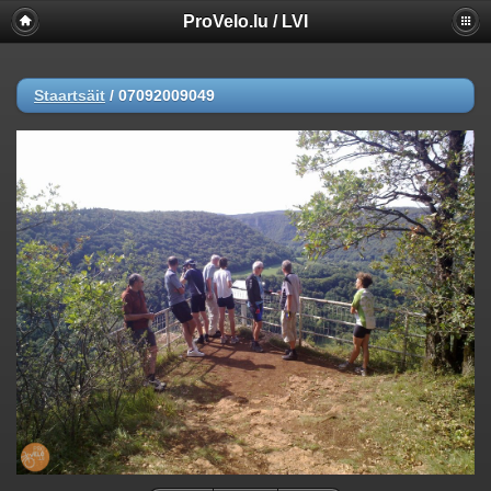
ProVelo.lu / LVI
Staartsäit
/
07092009049