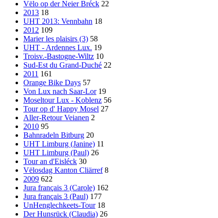
Vëlo op der Neier Bréck
22
2013
18
UHT 2013: Vennbahn
18
2012
109
Marier les plaisirs (3)
58
UHT - Ardennes Lux.
19
Troisv.-Bastogne-Wiltz
10
Sud-Est du Grand-Duché
22
2011
161
Orange Bike Days
57
Von Lux nach Saar-Lor
19
Moseltour Lux - Koblenz
56
Tour op d' Happy Mosel
27
Aller-Retour Veianen
2
2010
95
Bahnradeln Bitburg
20
UHT Limburg (Janine)
11
UHT Limburg (Paul)
26
Tour an d'Eisléck
30
Vëlosdag Kanton Cliärref
8
2009
622
Jura français 3 (Carole)
162
Jura français 3 (Paul)
177
UnHenglechkeets-Tour
18
Der Hunsrück (Claudia)
26