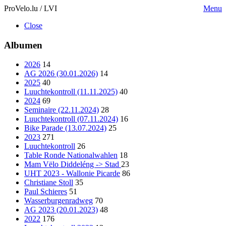
ProVelo.lu / LVI
Menu
Close
Albumen
2026
14
AG 2026 (30.01.2026)
14
2025
40
Luuchtekontroll (11.11.2025)
40
2024
69
Seminaire (22.11.2024)
28
Luuchtekontroll (07.11.2024)
16
Bike Parade (13.07.2024)
25
2023
271
Luuchtekontroll
26
Table Ronde Nationalwahlen
18
Mam Vëlo Diddeléng -> Stad
23
UHT 2023 - Wallonie Picarde
86
Christiane Stoll
35
Paul Schieres
51
Wasserburgenradweg
70
AG 2023 (20.01.2023)
48
2022
176