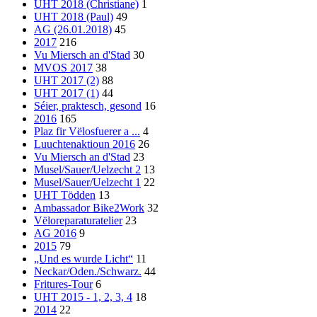
UHT 2018 (Christiane)
1
UHT 2018 (Paul)
49
AG (26.01.2018)
45
2017
216
Vu Miersch an d'Stad
30
MVOS 2017
38
UHT 2017 (2)
88
UHT 2017 (1)
44
Séier, praktesch, gesond
16
2016
165
Plaz fir Vëlosfuerer a ...
4
Luuchtenaktioun 2016
26
Vu Miersch an d'Stad
23
Musel/Sauer/Uelzecht 2
13
Musel/Sauer/Uelzecht 1
22
UHT Tödden
13
Ambassador Bike2Work
32
Vëloreparaturatelier
23
AG 2016
9
2015
79
„Und es wurde Licht“
11
Neckar/Oden./Schwarz.
44
Fritures-Tour
6
UHT 2015 - 1, 2, 3, 4
18
2014
22