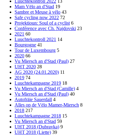
Luuchtekontroll 2022
13
Mam Vëlo an d'Stad
19
Sambre et Meuse à vélo
43
Safe cycling now 2022
72
Projektioun: Soul of a cyclist
6
Conférence avec Ch. Najdovski
23
2021
60
Luuchtekontroll 2021
14
Bourgogne
41
Tour de Luxembourg
5
2020
66
Vu Miersch an d'Stad (Paul)
27
UHT 2020
28
AG 2020 (24.01.2020)
11
2019
74
Luuchtekampagne 2019
18
Vu Miersch an d'Stad (Camille)
4
Vu Miersch an d'Stad (Paul)
40
Autofräie Sauerdall
4
Alles op de Vëlo Mamer-Miersch
8
2018
217
Luuchtekampagne 2018
15
Vu Miersch an d'Stad
59
UHT 2018 (Dubravka)
9
UHT 2018 (Liette)
39