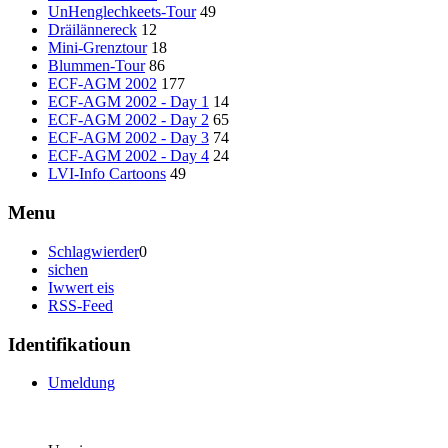
UnHenglechkeets-Tour
49
Dräilännereck
12
Mini-Grenztour
18
Blummen-Tour
86
ECF-AGM 2002
177
ECF-AGM 2002 - Day 1
14
ECF-AGM 2002 - Day 2
65
ECF-AGM 2002 - Day 3
74
ECF-AGM 2002 - Day 4
24
LVI-Info Cartoons
49
Menu
Schlagwierder
0
sichen
Iwwert eis
RSS-Feed
Identifikatioun
Umeldung