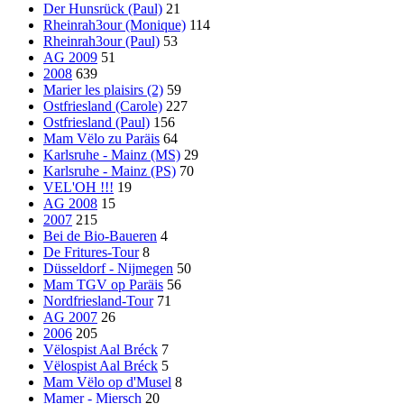
Der Hunsrück (Paul)
21
Rheinrah3our (Monique)
114
Rheinrah3our (Paul)
53
AG 2009
51
2008
639
Marier les plaisirs (2)
59
Ostfriesland (Carole)
227
Ostfriesland (Paul)
156
Mam Vëlo zu Paräis
64
Karlsruhe - Mainz (MS)
29
Karlsruhe - Mainz (PS)
70
VEL'OH !!!
19
AG 2008
15
2007
215
Bei de Bio-Baueren
4
De Fritures-Tour
8
Düsseldorf - Nijmegen
50
Mam TGV op Paräis
56
Nordfriesland-Tour
71
AG 2007
26
2006
205
Vëlospist Aal Bréck
7
Vëlospist Aal Bréck
5
Mam Vëlo op d'Musel
8
Mamer - Miersch
20