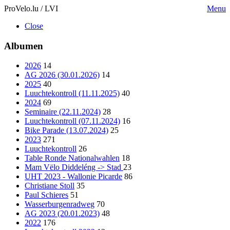
ProVelo.lu / LVI
Menu
Close
Albumen
2026
14
AG 2026 (30.01.2026)
14
2025
40
Luuchtekontroll (11.11.2025)
40
2024
69
Seminaire (22.11.2024)
28
Luuchtekontroll (07.11.2024)
16
Bike Parade (13.07.2024)
25
2023
271
Luuchtekontroll
26
Table Ronde Nationalwahlen
18
Mam Vëlo Diddeléng -> Stad
23
UHT 2023 - Wallonie Picarde
86
Christiane Stoll
35
Paul Schieres
51
Wasserburgenradweg
70
AG 2023 (20.01.2023)
48
2022
176