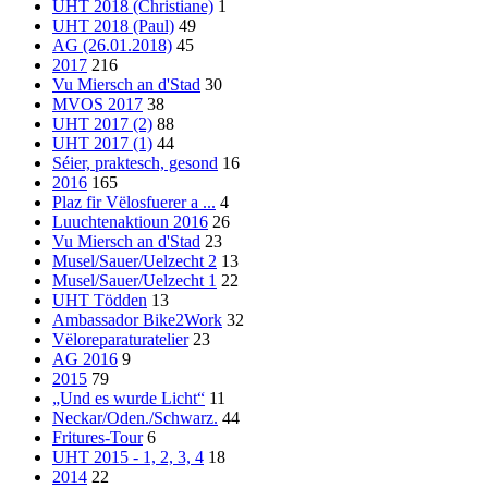
UHT 2018 (Christiane)
1
UHT 2018 (Paul)
49
AG (26.01.2018)
45
2017
216
Vu Miersch an d'Stad
30
MVOS 2017
38
UHT 2017 (2)
88
UHT 2017 (1)
44
Séier, praktesch, gesond
16
2016
165
Plaz fir Vëlosfuerer a ...
4
Luuchtenaktioun 2016
26
Vu Miersch an d'Stad
23
Musel/Sauer/Uelzecht 2
13
Musel/Sauer/Uelzecht 1
22
UHT Tödden
13
Ambassador Bike2Work
32
Vëloreparaturatelier
23
AG 2016
9
2015
79
„Und es wurde Licht“
11
Neckar/Oden./Schwarz.
44
Fritures-Tour
6
UHT 2015 - 1, 2, 3, 4
18
2014
22