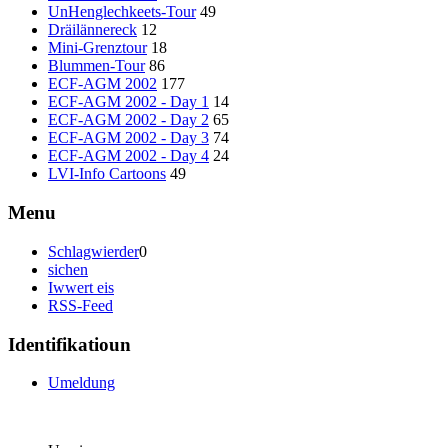
UnHenglechkeets-Tour
49
Dräilännereck
12
Mini-Grenztour
18
Blummen-Tour
86
ECF-AGM 2002
177
ECF-AGM 2002 - Day 1
14
ECF-AGM 2002 - Day 2
65
ECF-AGM 2002 - Day 3
74
ECF-AGM 2002 - Day 4
24
LVI-Info Cartoons
49
Menu
Schlagwierder
0
sichen
Iwwert eis
RSS-Feed
Identifikatioun
Umeldung