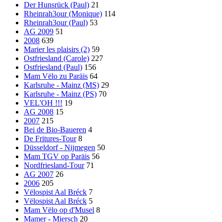
Der Hunsrück (Paul)
21
Rheinrah3our (Monique)
114
Rheinrah3our (Paul)
53
AG 2009
51
2008
639
Marier les plaisirs (2)
59
Ostfriesland (Carole)
227
Ostfriesland (Paul)
156
Mam Vëlo zu Paräis
64
Karlsruhe - Mainz (MS)
29
Karlsruhe - Mainz (PS)
70
VEL'OH !!!
19
AG 2008
15
2007
215
Bei de Bio-Baueren
4
De Fritures-Tour
8
Düsseldorf - Nijmegen
50
Mam TGV op Paräis
56
Nordfriesland-Tour
71
AG 2007
26
2006
205
Vëlospist Aal Bréck
7
Vëlospist Aal Bréck
5
Mam Vëlo op d'Musel
8
Mamer - Miersch
20