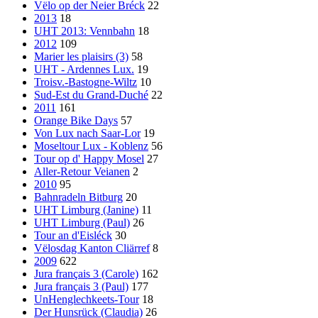
Vëlo op der Neier Bréck
22
2013
18
UHT 2013: Vennbahn
18
2012
109
Marier les plaisirs (3)
58
UHT - Ardennes Lux.
19
Troisv.-Bastogne-Wiltz
10
Sud-Est du Grand-Duché
22
2011
161
Orange Bike Days
57
Von Lux nach Saar-Lor
19
Moseltour Lux - Koblenz
56
Tour op d' Happy Mosel
27
Aller-Retour Veianen
2
2010
95
Bahnradeln Bitburg
20
UHT Limburg (Janine)
11
UHT Limburg (Paul)
26
Tour an d'Eisléck
30
Vëlosdag Kanton Cliärref
8
2009
622
Jura français 3 (Carole)
162
Jura français 3 (Paul)
177
UnHenglechkeets-Tour
18
Der Hunsrück (Claudia)
26