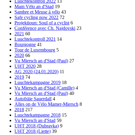
Luuchtekontroll 2022
13
Mam Vëlo an d'Stad
19
Sambre et Meuse à vélo
43
Safe cycling now 2022
72
Projektioun: Soul of a cyclist
6
Conférence avec Ch. Najdovski
23
2021
60
Luuchtekontroll 2021
14
Bourgogne
41
Tour de Luxembourg
5
2020
66
Vu Miersch an d'Stad (Paul)
27
UHT 2020
28
AG 2020 (24.01.2020)
11
2019
74
Luuchtekampagne 2019
18
Vu Miersch an d'Stad (Camille)
4
Vu Miersch an d'Stad (Paul)
40
Autofräie Sauerdall
4
Alles op de Vëlo Mamer-Miersch
8
2018
217
Luuchtekampagne 2018
15
Vu Miersch an d'Stad
59
UHT 2018 (Dubravka)
9
UHT 2018 (Liette)
39