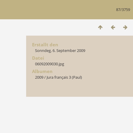
87/3759
Erstallt den
Sonndeg, 6. September 2009
Datei
06092009030.jpg
Albumen
2009
/
Jura français 3 (Paul)