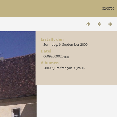
82/3759
Erstallt den
Sonndeg, 6. September 2009
Datei
06092009025.jpg
Albumen
2009
/
Jura français 3 (Paul)