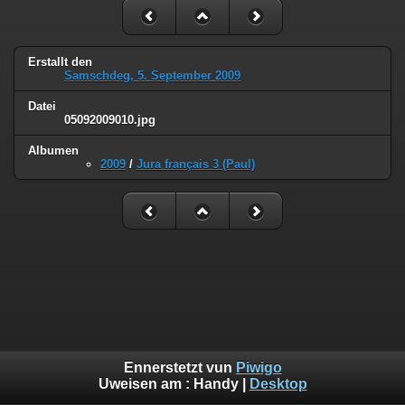
Erstallt den
Samschdeg, 5. September 2009
Datei
05092009010.jpg
Albumen
2009
/
Jura français 3 (Paul)
Ennerstetzt vun
Piwigo
Uweisen am :
Handy
|
Desktop