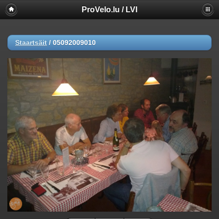
ProVelo.lu / LVI
Staartsäit
/
05092009010